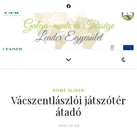
HOME SLIDER
Vácszentlászlói játszótér
átadó
2015-11-01