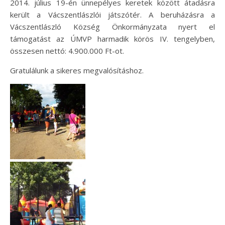
2014. július 19-én ünnepélyes keretek között átadásra
került a Vácszentlászlói játszótér. A beruházásra a
Vácszentlászló Község Önkormányzata nyert el
támogatást az ÚMVP harmadik körös IV. tengelyben,
összesen nettó: 4.900.000 Ft-ot.
Gratulálunk a sikeres megvalósításhoz.