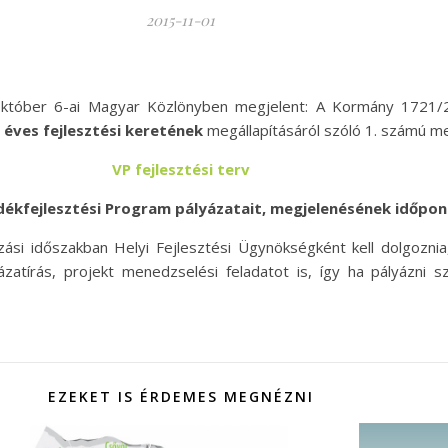
2015-11-01
 október 6-ai Magyar Közlönyben megjelent: A Kormány 1721/2
 éves fejlesztési keretének
megállapításáról szóló 1. számú me
VP fejlesztési terv
idékfejlesztési Program pályázatait, megjelenésének időpont
i időszakban Helyi Fejlesztési Ügynökségként kell dolgoznia,
yázatírás, projekt menedzselési feladatot is, így ha pályázni
EZEKET IS ÉRDEMES MEGNÉZNI