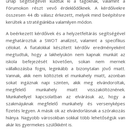
űrlap segítségével küldtük ki a tagoknak, valamint a
Fórumokon részt vevő érdeklődőknek. A kérdőívekre
összesen 44 db válasz érkezett, melyek mind beépítésre
kerültek a stratégiánkba valamilyen módon.
A beérkezett kérdőívek és a helyzetfeltárás segítségével
meghatároztuk a SWOT analízist, valamint a specifikus
célokat. A fiatalokkal készített kérdőív eredményeként
megtudtuk, hogy a lakhelyükön nem kapnak munkát az
iskola befejezését követően, sokan nem mernek
vállalkozásba fogni, leginkább a bizonytalan jövő miatt.
Vannak, akik nem költöztek el munkahely miatt, azonban
sokat ingáznak napi szinten, akik meg elvándoroltak,
megfelelő munkahely miatt visszaköltöznének.
Munkahellyel kapcsolatban az elvárásuk az, hogy a
szakmájuknak megfelelő munkahely és versenyképes
fizetés legyen. A másik ok az elvándorlásnak a szórakozás
hiánya. Nagyobb városokban sokkal több lehetőségük van
akár kis gyermekes szülőkként is.