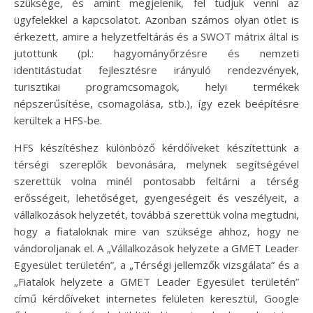
szüksége, és amint megjelenik, fel tudjuk venni az
ügyfelekkel a kapcsolatot. Azonban számos olyan ötlet is
érkezett, amire a helyzetfeltárás és a SWOT mátrix által is
jutottunk (pl.: hagyományőrzésre és nemzeti
identitástudat fejlesztésre irányuló rendezvények,
turisztikai programcsomagok, helyi termékek
népszerűsítése, csomagolása, stb.), így ezek beépítésre
kerültek a HFS-be.
HFS készítéshez különböző kérdőíveket készítettünk a
térségi szereplők bevonására, melynek segítségével
szerettük volna minél pontosabb feltárni a térség
erősségeit, lehetőséget, gyengeségeit és veszélyeit, a
vállalkozások helyzetét, továbbá szerettük volna megtudni,
hogy a fiataloknak mire van szüksége ahhoz, hogy ne
vándoroljanak el. A „Vállalkozások helyzete a GMET Leader
Egyesület területén”, a „Térségi jellemzők vizsgálata” és a
„Fiatalok helyzete a GMET Leader Egyesület területén”
című kérdőíveket internetes felületen keresztül, Google