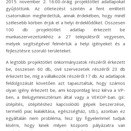
2015. november 2. 16:00-óráig projektötlet adatlapokat
gyűjtöttünk. Az ötletezést szintén a fent említett
csatornákon meghirdettük, annak érdekében, hogy minél
szélesebb körben érjük el a helyi érdeklődőket. Összesen
100 db projektötlet adatlap érkezett be
munkaszervezetünkhöz a 27 településről vegyesen,
melyek segítségével felmértük a helyi igényeket és a
fejlesztésre szoruló területeket.
A legtöbb projektötlet önkormányzatok részéről érkezett
be, összesen 60 db, civil szervezetek részéről 23 db
érkezett be, míg a vállalkozók részéről 17 db. Az adatlapok
feldolgozását követően azt tapasztaltuk, hogy számos
olyan igény érkezett be, ami központilag lesz kiírva a VP-
ben, a Belügyminisztérium által vagy a VEKOP-ban. (pl.:
útépítés, útépítéshez kapcsolódó gépek beszerzése,
termelő piac kialakítása, egészségház, stb.), azonban ez
egyáltalán nem probléma, hisz így figyelemmel tudjuk
kísérni, hogy kinek milyen központi pályázatra van