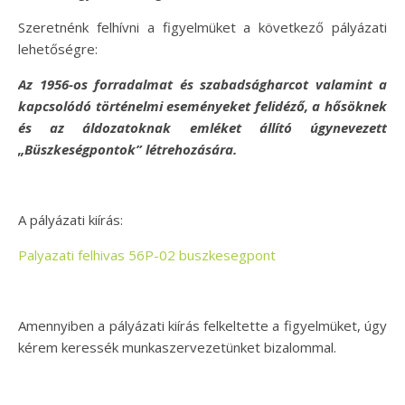
Szeretnénk felhívni a figyelmüket a következő pályázati
lehetőségre:
Az 1956-os forradalmat és szabadságharcot valamint a
kapcsolódó történelmi eseményeket felidéző, a hősöknek
és az áldozatoknak emléket állító úgynevezett
„Büszkeségpontok” létrehozására.
A pályázati kiírás:
Palyazati felhivas 56P-02 buszkesegpont
Amennyiben a pályázati kiírás felkeltette a figyelmüket, úgy
kérem keressék munkaszervezetünket bizalommal.