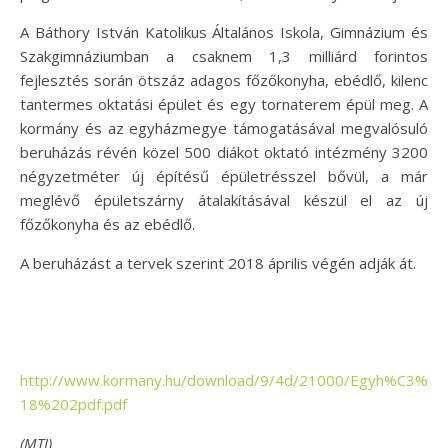
A Báthory István Katolikus Általános Iskola, Gimnázium és
Szakgimnáziumban a csaknem 1,3 milliárd forintos
fejlesztés során ötszáz adagos főzőkonyha, ebédlő, kilenc
tantermes oktatási épület és egy tornaterem épül meg. A
kormány és az egyházmegye támogatásával megvalósuló
beruházás révén közel 500 diákot oktató intézmény 3200
négyzetméter új építésű épületrésszel bővül, a már
meglévő épületszárny átalakításával készül el az új
főzőkonyha és az ebédlő.
A beruházást a tervek szerint 2018 április végén adják át.
http://www.kormany.hu/download/9/4d/21000/Egyh%C3%
18%202pdf.pdf
(MTI)