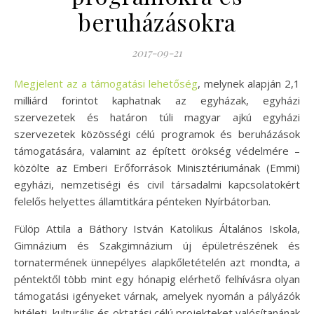
beruházásokra
2017-09-21
Megjelent az a támogatási lehetőség
, melynek alapján 2,1
milliárd forintot kaphatnak az egyházak, egyházi
szervezetek és határon túli magyar ajkú egyházi
szervezetek közösségi célú programok és beruházások
támogatására, valamint az épített örökség védelmére –
közölte az Emberi Erőforrások Minisztériumának (Emmi)
egyházi, nemzetiségi és civil társadalmi kapcsolatokért
felelős helyettes államtitkára pénteken Nyírbátorban.
Fülöp Attila a Báthory István Katolikus Általános Iskola,
Gimnázium és Szakgimnázium új épületrészének és
tornatermének ünnepélyes alapkőletételén azt mondta, a
péntektől több mint egy hónapig elérhető felhívásra olyan
támogatási igényeket várnak, amelyek nyomán a pályázók
hitéleti, kulturális és oktatási célú projekteket valósítanának