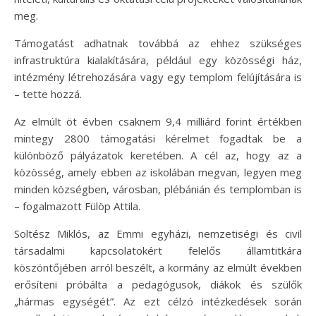
meg.
Támogatást adhatnak továbbá az ehhez szükséges
infrastruktúra kialakítására, például egy közösségi ház,
intézmény létrehozására vagy egy templom felújítására is
– tette hozzá.
Az elmúlt öt évben csaknem 9,4 milliárd forint értékben
mintegy 2800 támogatási kérelmet fogadtak be a
különböző pályázatok keretében. A cél az, hogy az a
közösség, amely ebben az iskolában megvan, legyen meg
minden községben, városban, plébánián és templomban is
– fogalmazott Fülöp Attila.
Soltész Miklós, az Emmi egyházi, nemzetiségi és civil
társadalmi kapcsolatokért felelős államtitkára
köszöntőjében arról beszélt, a kormány az elmúlt években
erősíteni próbálta a pedagógusok, diákok és szülők
„hármas egységét”. Az ezt célzó intézkedések során