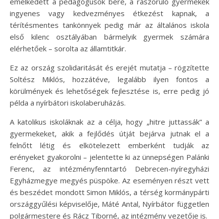
emelkedett a pedagógusok bére, a rászoruló gyermekek
ingyenes vagy kedvezményes étkezést kapnak, a
térítésmentes tankönnyek pedig már az általános iskola
első kilenc osztályában bármelyik gyermek számára
elérhetőek – sorolta az államtitkár.
Ez az ország szolidaritását és erejét mutatja – rögzítette
Soltész Miklós, hozzátéve, legalább ilyen fontos a
körülmények és lehetőségek fejlesztése is, erre pedig jó
példa a nyírbátori iskolaberuházás.
A katolikus iskoláknak az a célja, hogy „hitre juttassák” a
gyermekeket, akik a fejlődés útját bejárva jutnak el a
felnőtt létig és elkötelezett emberként tudják az
erényeket gyakorolni – jelentette ki az ünnepségen Palánki
Ferenc, az intézményfenntartó Debrecen-nyíregyházi
Egyházmegye megyés püspöke. Az eseményen részt vett
és beszédet mondott Simon Miklós, a térség kormánypárti
országgyűlési képviselője, Máté Antal, Nyírbátor független
polgármestere és Rácz Tiborné, az intézmény vezetője is.