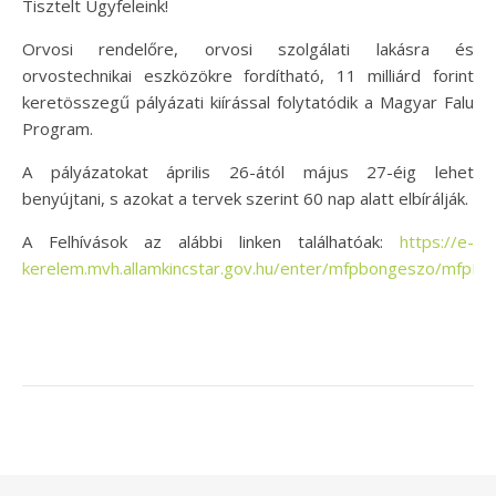
Tisztelt Ügyfeleink!
Orvosi rendelőre, orvosi szolgálati lakásra és
orvostechnikai eszközökre fordítható, 11 milliárd forint
keretösszegű pályázati kiírással folytatódik a Magyar Falu
Program.
A pályázatokat április 26-ától május 27-éig lehet
benyújtani, s azokat a tervek szerint 60 nap alatt elbírálják.
A Felhívások az alábbi linken találhatóak:
https://e-
kerelem.mvh.allamkincstar.gov.hu/enter/mfpbongeszo/mfpBo