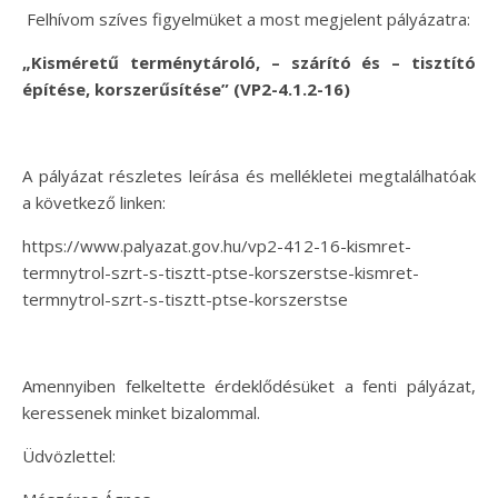
Felhívom szíves figyelmüket a most megjelent pályázatra:
„Kisméretű terménytároló, – szárító és – tisztító
építése, korszerűsítése” (VP2-4.1.2-16)
A pályázat részletes leírása és mellékletei megtalálhatóak
a következő linken:
https://www.palyazat.gov.hu/vp2-412-16-kismret-
termnytrol-szrt-s-tisztt-ptse-korszerstse-kismret-
termnytrol-szrt-s-tisztt-ptse-korszerstse
Amennyiben felkeltette érdeklődésüket a fenti pályázat,
keressenek minket bizalommal.
Üdvözlettel: