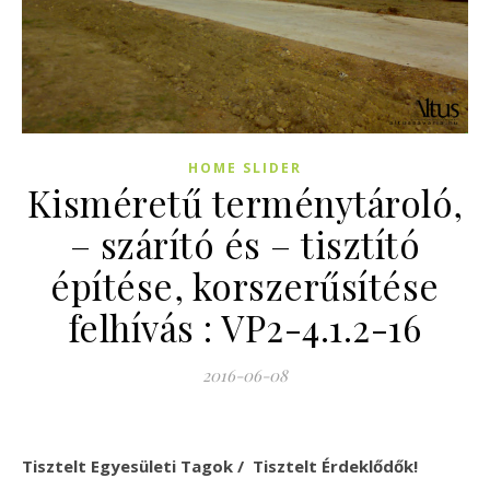
HOME SLIDER
Kisméretű terménytároló,
– szárító és – tisztító
építése, korszerűsítése
felhívás : VP2-4.1.2-16
2016-06-08
Tisztelt Egyesületi Tagok / Tisztelt Érdeklődők!