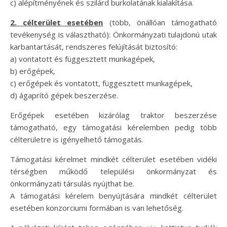
c) alépítményének és szilárd burkolatának kialakítása.
2. célterület esetében
(több, önállóan támogatható
tevékenység is választható): Önkormányzati tulajdonú utak
karbantartását, rendszeres felújítását biztosító:
a) vontatott és függesztett munkagépek,
b) erőgépek,
c) erőgépek és vontatott, függesztett munkagépek,
d) ágaprító gépek beszerzése.
Erőgépek esetében kizárólag traktor beszerzése
támogatható, egy támogatási kérelemben pedig több
célterületre is igényelhető támogatás.
Támogatási kérelmet mindkét célterület esetében vidéki
térségben működő települési önkormányzat és
önkormányzati társulás nyújthat be.
A támogatási kérelem benyújtására mindkét célterület
esetében konzorciumi formában is van lehetőség.