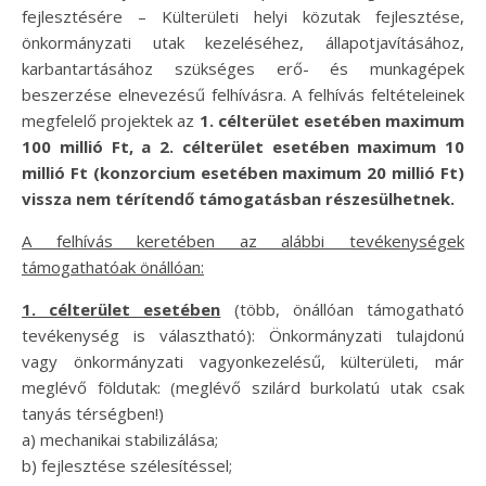
fejlesztésére – Külterületi helyi közutak fejlesztése,
önkormányzati utak kezeléséhez, állapotjavításához,
karbantartásához szükséges erő- és munkagépek
beszerzése elnevezésű felhívásra. A felhívás feltételeinek
megfelelő projektek az
1. célterület esetében maximum
100 millió Ft, a 2. célterület esetében maximum 10
millió Ft (konzorcium esetében maximum 20 millió Ft)
vissza nem térítendő támogatásban részesülhetnek.
A felhívás keretében az alábbi tevékenységek
támogathatóak önállóan:
1. célterület esetében
(több, önállóan támogatható
tevékenység is választható): Önkormányzati tulajdonú
vagy önkormányzati vagyonkezelésű, külterületi, már
meglévő földutak: (meglévő szilárd burkolatú utak csak
tanyás térségben!)
a) mechanikai stabilizálása;
b) fejlesztése szélesítéssel;