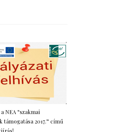
 a NEA “szakmai
 támogatása 2017.” című
iírás!