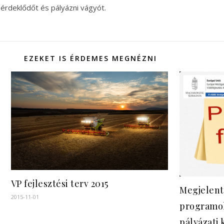
érdeklődőt és pályázni vágyót.
EZEKET IS ÉRDEMES MEGNÉZNI
VP fejlesztési terv 2015
Megjelent
2015-11-01
programok
pályázati k