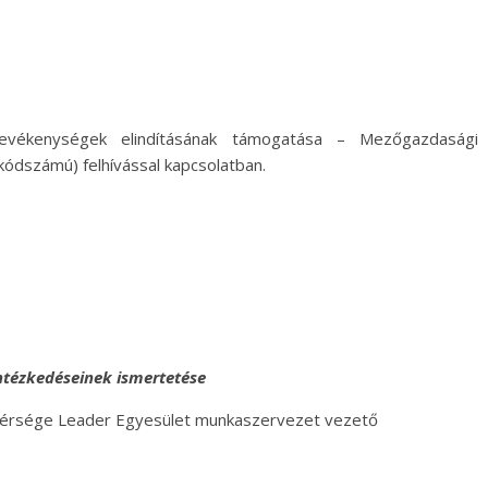
ékenységek elindításának támogatása – Mezőgazdasági tev
 kódszámú) felhívással kapcsolatban.
 Intézkedéseinek ismertetése
Térsége Leader Egyesület munkaszervezet vezető