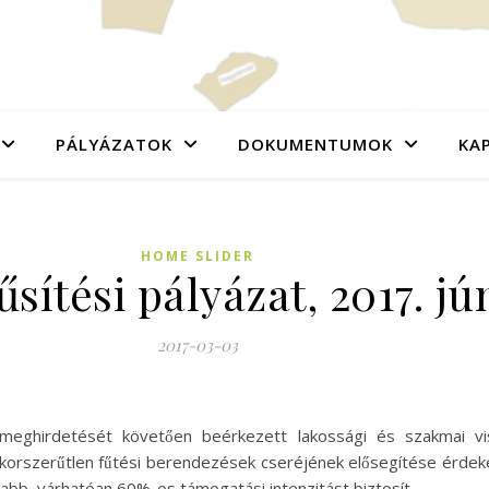
PÁLYÁZATOK
DOKUMENTUMOK
KA
HOME SLIDER
sítési pályázat, 2017. jún
2017-03-03
am meghirdetését követően beérkezett lakossági és szakmai 
 korszerűtlen fűtési berendezések cseréjének elősegítése érde
abb, várhatóan 60%-os támogatási intenzitást biztosít.