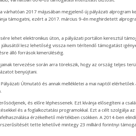
 a várhatóan 2017 májusában megjelenő új pályázati alprogram ke
ívánja támogatni, ezért a 2017. március 9-én meghirdetett alpro
tésére lehet elektronikus úton, a pályázati portálon keresztül tám
liusától lesz lehetőség vissza nem térítendő támogatást igénye
 álló források kimerüléséig.
ak tervezése során arra törekszik, hogy az ország teljes terüle
ázatot benyújtani.
t Pályázati Útmutató és annak mellékletei a mai naptól elérhetőek 
.
̋södjenek, és előre léphessenek. Ezt kívánja elősegíteni a csal
sekkel és a foglalkoztatási programokkal. Ezt a célt szolgálja
afelhasználása érzékelhető mértékben csökken. A 2014-ben el
zerűsítését tette lehetővé mintegy 23 milliárd forintnyi támoga