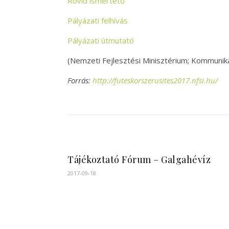
Rövid ismertető
Pályázati felhívás
Pályázati útmutató
(Nemzeti Fejlesztési Minisztérium; Kommunikác
Forrás:
http://futeskorszerusites2017.nfsi.hu/
Tájékoztató Fórum – Galgahévíz
2017-09-18