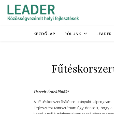
KEZDŐLAP
RÓLUNK
LEADER
Fűtéskorszerű
Tisztelt Érdeklődők!
A fűtéskorszerűsítésre irányuló alprogr
Fejlesztési Minisztérium úgy döntött, hogy a
közel 3 millió gázkonvektor cseréjéhez magas