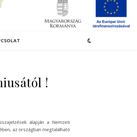
PCSOLAT
iusától !
visszajelzések alapján a Nemzeti
kében, az országban megtalálható