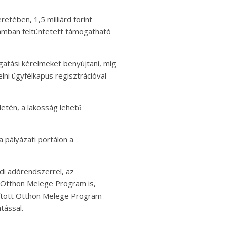
retében, 1,5 milliárd forint
gramban feltüntetett támogatható
ogatási kérelmeket benyújtani, míg
lni ügyfélkapus regisztrációval
tén, a lakosság lehető
a pályázati portálon a
ádi adórendszerrel, az
 az Otthon Melege Program is,
indított Otthon Melege Program
tással.