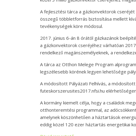
A fejlesztési tárca a gázkonvektorok cseréjét
összegű többletforrás biztosítása mellett k
tevékenységek köre módosul.
2017. június 6-án 8 órától gázkazánok beépí
a gázkonvektorok cseréjéhez várhatóan 2017 jú
rendelkező magánszemélyeknek, a rendelkezésre
A tárca az Otthon Melege Program alprogramjain
legszélesebb körének legyen lehetősége pály
A módosított Pályázati Felhívás, a módosítot
futeskorszerusites2017.nfsi.hu elérhetőségen
A kormány kiemelt célja, hogy a családok megero
otthonteremtési programmal, az adócsökkenté
amelynek köszönhetően a háztartások energi
eddig közel 120 ezer háztartás energetikai kors