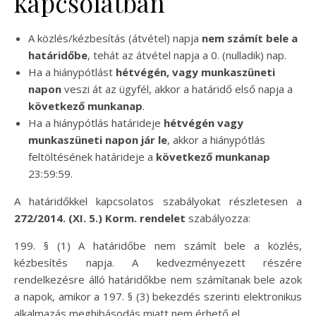
kapcsolatban
A közlés/kézbesítás (átvétel) napja
nem számít bele a
határidőbe
, tehát az átvétel napja a 0. (nulladik) nap.
Ha a hiánypótlást
hétvégén, vagy munkaszüneti
napon
veszi át az ügyfél, akkor a határidő első napja a
következő munkanap
.
Ha a hiánypótlás határideje
hétvégén vagy
munkaszüneti napon jár le
, akkor a hiánypótlás
feltöltésének határideje a
következő munkanap
23:59:59.
A határidőkkel kapcsolatos szabályokat részletesen a
272/2014. (XI. 5.) Korm. rendelet
szabályozza:
199. § (1) A határidőbe nem számít bele a közlés,
kézbesítés napja. A kedvezményezett részére
rendelkezésre álló határidőkbe nem számítanak bele azok
a napok, amikor a 197. § (3) bekezdés szerinti elektronikus
alkalmazás meghibásodás miatt nem érhető el.