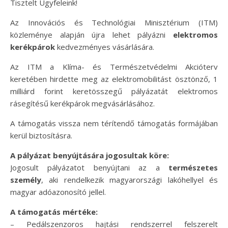
Tisztelt Ügyfeleink!
Az Innovációs és Technológiai Minisztérium (ITM)
közleménye alapján újra lehet pályázni
elektromos
kerékpárok
kedvezményes vásárlására.
Az ITM a Klíma- és Természetvédelmi Akcióterv
keretében hirdette meg az elektromobilitást ösztönző, 1
milliárd forint keretösszegű pályázatát elektromos
rásegítésű kerékpárok megvásárlásához.
A támogatás vissza nem térítendő támogatás formájában
kerül biztosításra.
A pályázat benyújtására jogosultak köre:
Jogosult pályázatot benyújtani az a
természetes
személy
, aki rendelkezik magyarországi lakóhellyel és
magyar adóazonosító jellel.
A támogatás mértéke:
– Pedálszenzoros hajtási rendszerrel felszerelt