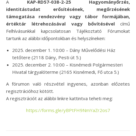
A
KAP-RD57-038-2-25 Hagyományőrzés,
identitástudat erősítésének, megőrzésének
támogatása rendezvény vagy tábor formájában,
értéktár létrehozásával vagy bővítésével
című
Felhívásunkkal kapcsolatosan Tájékoztató Fórumokat
tartunk az alábbi időpontokban és helyszíneken:
2025. december 1. 10:00 – Dány Művelődési Ház
tetőtere (2118 Dány, Pesti út 5.)
2025. december 2. 10:00 – Kisnémedi Polgármesteri
Hivatal tárgyalóterme (2165 Kisnémedi, Fő utca 5.)
A fórumon való részvétel ingyenes, azonban előzetes
regisztrációhoz kötött.
A regisztrációt az alábbi linkre kattintva teheti meg:
https://forms.gle/yBPtFH9NmYaZr2os7