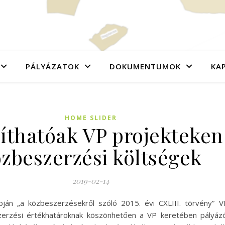
PÁLYÁZATOK
DOKUMENTUMOK
KA
HOME SLIDER
íthatóak VP projekteken 
zbeszerzési költségek
2019-02-14
án „a közbeszerzésekről szóló 2015. évi CXLIII. törvény” V
zerzési értékhatároknak köszönhetően a VP keretében pály