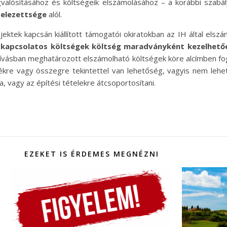
alósításához és költségeik elszámolásához – a korábbi szabál
telezettsége
alól.
ektek kapcsán kiállított támogatói okiratokban az IH által elsz
al kapcsolatos költségek költség maradványként kezelhet
hívásban meghatározott elszámolható költségek köre alcímben fo
ékre vagy összegre tekintettel van lehetőség, vagyis nem lehe
 vagy az építési tételekre átcsoportosítani.
EZEKET IS ÉRDEMES MEGNÉZNI