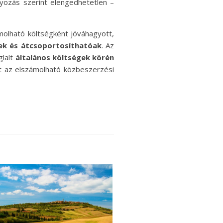
yozás szerint elengedhetetlen –
ámolható költségként jóváhagyott,
őek és átcsoportosíthatóak
. Az
glalt
általános költségek körén
t az elszámolható közbeszerzési