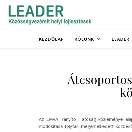
KEZDŐLAP
RÓLUNK
LEADER
Átcsoportos
kö
Az EMVA Irányító Hatóság közleménye alapj
módosítása folytán megemelkedett közbes