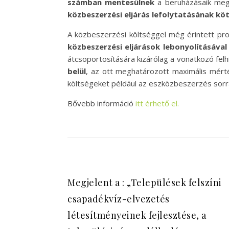
számban mentesülnek
a beruházásaik megv
közbeszerzési eljárás lefolytatásának kö
A közbeszerzési költséggel még érintett proj
közbeszerzési eljárások lebonyolításáv
átcsoportosítására kizárólag a vonatkozó fel
belül
, az ott meghatározott maximális mért
költségeket például az eszközbeszerzés sorra,
Bővebb információ
itt érhető el.
Megjelent a : „Települések felszíni
csapadékvíz-elvezetés
létesítményeinek fejlesztése, a