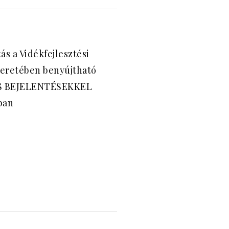
ás a Vidékfejlesztési
eretében benyújtható
S BEJELENTÉSEKKEL
ban