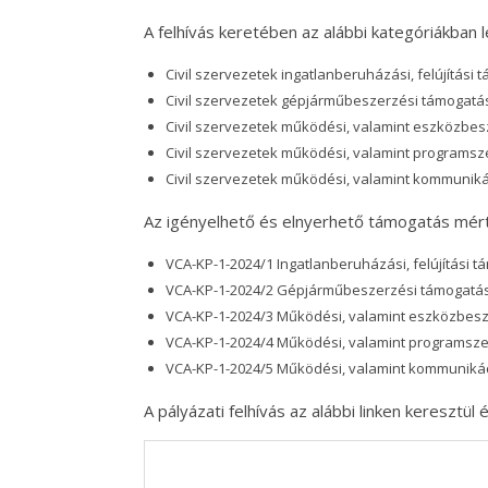
A felhívás keretében az alábbi kategóriákban l
Civil szervezetek ingatlanberuházási, felújítási
Civil szervezetek gépjárműbeszerzési támogatás
Civil szervezetek működési, valamint eszközbes
Civil szervezetek működési, valamint programsz
Civil szervezetek működési, valamint kommunik
Az igényelhető és elnyerhető támogatás mér
VCA-KP-1-2024/1 Ingatlanberuházási, felújítási tá
VCA-KP-1-2024/2 Gépjárműbeszerzési támogatás e
VCA-KP-1-2024/3 Működési, valamint eszközbesze
VCA-KP-1-2024/4 Működési, valamint programszer
VCA-KP-1-2024/5 Működési, valamint kommunikáci
A pályázati felhívás az alábbi linken keresztül é